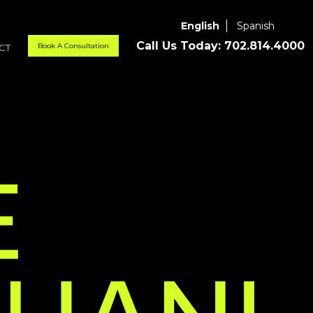
English
Spanish
Call Us Today:
702.814.4000
Book A Consultation
CT